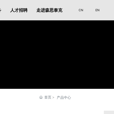
务
人才招聘
走进森思泰克
CN
EN
首页
产品中心